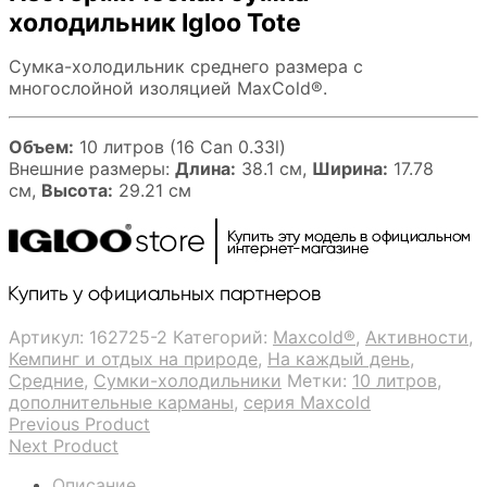
холодильник Igloo Tote
Сумка-холодильник среднего размера с
многослойной изоляцией MaxCold®.
Объем:
10 литров (16 Can 0.33l)
Внешние размеры:
Длина:
38.1 см,
Ширина:
17.78
см,
Высота:
29.21 см
Артикул:
162725-2
Категорий:
Maxcold®
,
Активности
,
Кемпинг и отдых на природе
,
На каждый день
,
Средние
,
Сумки-холодильники
Метки:
10 литров
,
дополнительные карманы
,
серия Maxcold
Previous Product
Next Product
Описание