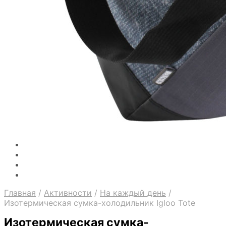
Главная
/
Активности
/
На каждый день
/
Изотермическая сумка-холодильник Igloo Tote
Изотермическая сумка-