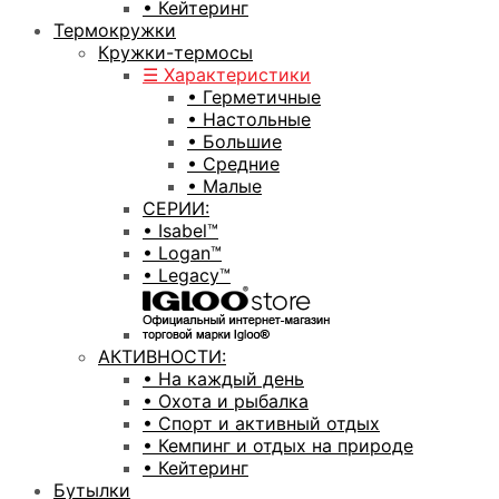
• Кейтеринг
Термокружки
Кружки-термосы
☰ Характеристики
• Герметичные
• Настольные
• Большие
• Средние
• Малые
СЕРИИ:
• Isabel™
• Logan™
• Legacy™
АКТИВНОСТИ:
• На каждый день
• Охота и рыбалка
• Спорт и активный отдых
• Кемпинг и отдых на природе
• Кейтеринг
Бутылки