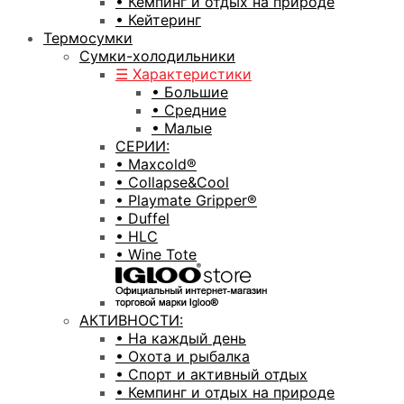
• Кемпинг и отдых на природе
• Кейтеринг
Термосумки
Сумки-холодильники
☰ Характеристики
• Большие
• Средние
• Малые
СЕРИИ:
• Maxcold®
• Collapse&Cool
• Playmate Gripper®
• Duffel
• HLC
• Wine Tote
АКТИВНОСТИ:
• На каждый день
• Охота и рыбалка
• Спорт и активный отдых
• Кемпинг и отдых на природе