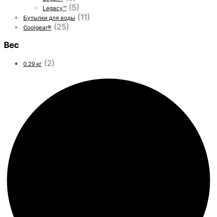
(5)
Legacy™
(11)
Бутылки для воды
(25)
Coolgear®
Вес
(2)
0.29 кг