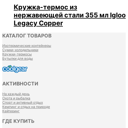
Кружка-термос из
нержавеющей стали 355 мл Igloo
Legacy Copper
КАТАЛОГ ТОВАРОВ
Изотермические контейнеры
Сумки-холодильники
Кружки-термосы
Бутылки для воды
АКТИВНОСТИ
На каждый день
Охота и рыбалка
Спорт и активный отдых
Кемпинг и отдых на природе
Кейтеринг
ГДЕ КУПИТЬ