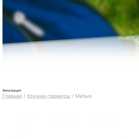
Фильтрация
Главная
/
Кружки-термосы
/
Малые