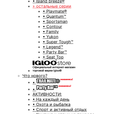
• Island breeze®
» остальные серии
• Playmate®
• Quantum™
• Sportsman
• Contour
• Family
• Yukon
• Super Tough™
• Legend™
• Party Bar™
• Seat Top
Что нового?
•
•
АКТИВНОСТИ:
• На каждый день
• Охота и рыбалка
• Спорт и активный отдых