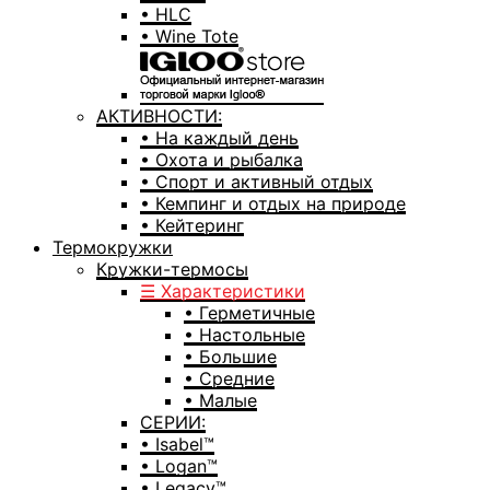
• HLC
• Wine Tote
АКТИВНОСТИ:
• На каждый день
• Охота и рыбалка
• Спорт и активный отдых
• Кемпинг и отдых на природе
• Кейтеринг
Термокружки
Кружки-термосы
☰ Характеристики
• Герметичные
• Настольные
• Большие
• Средние
• Малые
СЕРИИ:
• Isabel™
• Logan™
• Legacy™