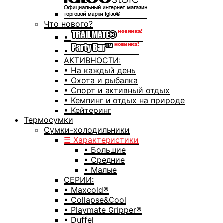
Что нового?
•
•
АКТИВНОСТИ:
• На каждый день
• Охота и рыбалка
• Спорт и активный отдых
• Кемпинг и отдых на природе
• Кейтеринг
Термосумки
Сумки-холодильники
☰ Характеристики
• Большие
• Средние
• Малые
СЕРИИ:
• Maxcold®
• Collapse&Cool
• Playmate Gripper®
• Duffel