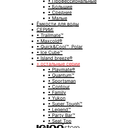
• Профессиональные
• Большие
• Средние
• Малые
Ёмкости для воды
СЕРИИ:
• Trailmate™
• Maxcold®
• Quick&Cool™, Polar
• Ice Cube™
• Island breeze®
» остальные серии
• Playmate®
• Quantum™
• Sportsman
• Contour
• Family
• Yukon
• Super Tough™
• Legend™
• Party Bar™
• Seat Top