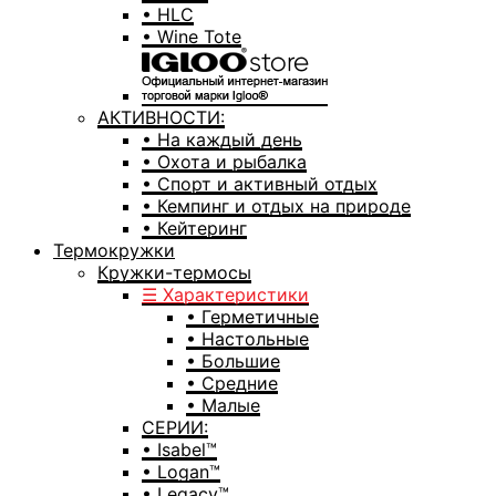
• HLC
• Wine Tote
АКТИВНОСТИ:
• На каждый день
• Охота и рыбалка
• Спорт и активный отдых
• Кемпинг и отдых на природе
• Кейтеринг
Термокружки
Кружки-термосы
☰ Характеристики
• Герметичные
• Настольные
• Большие
• Средние
• Малые
СЕРИИ:
• Isabel™
• Logan™
• Legacy™