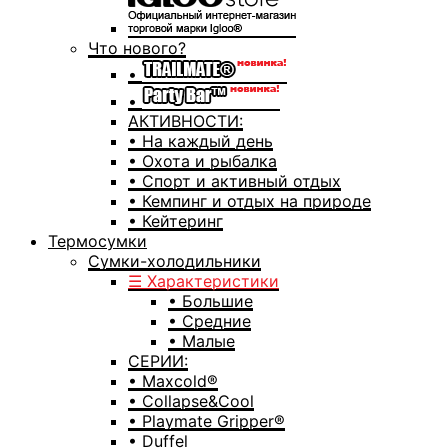
Что нового?
•
•
АКТИВНОСТИ:
• На каждый день
• Охота и рыбалка
• Спорт и активный отдых
• Кемпинг и отдых на природе
• Кейтеринг
Термосумки
Сумки-холодильники
☰ Характеристики
• Большие
• Средние
• Малые
СЕРИИ:
• Maxcold®
• Collapse&Cool
• Playmate Gripper®
• Duffel