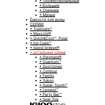
• Профессиональные
• Большие
• Средние
• Малые
Ёмкости для воды
СЕРИИ:
• Trailmate™
• Maxcold®
• Quick&Cool™, Polar
• Ice Cube™
• Island breeze®
» остальные серии
• Playmate®
• Quantum™
• Sportsman
• Contour
• Family
• Yukon
• Super Tough™
• Legend™
• Party Bar™
• Seat Top