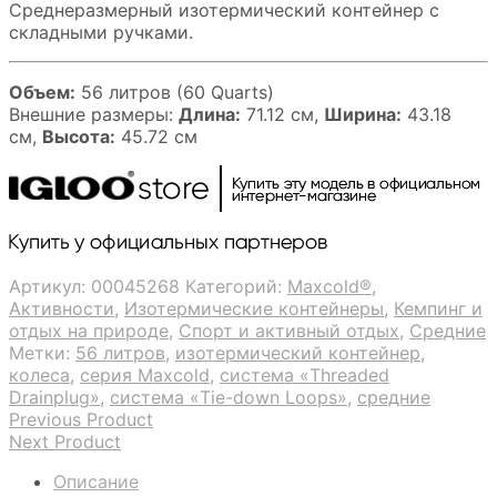
Среднеразмерный изотермический контейнер с
складными ручками.
Объем:
56 литров (60 Quarts)
Внешние размеры:
Длина:
71.12 см,
Ширина:
43.18
см,
Высота:
45.72 см
Артикул:
00045268
Категорий:
Maxcold®
,
Активности
,
Изотермические контейнеры
,
Кемпинг и
отдых на природе
,
Спорт и активный отдых
,
Средние
Метки:
56 литров
,
изотермический контейнер
,
колеса
,
серия Maxcold
,
система «Threaded
Drainplug»
,
система «Tie-down Loops»
,
средние
Previous Product
Next Product
Описание