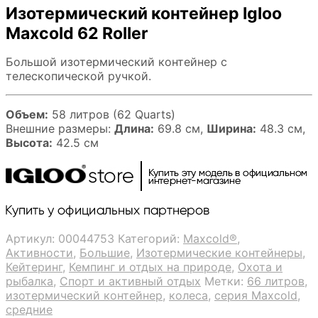
Изотермический контейнер Igloo
Maxcold 62 Roller
Большой изотермический контейнер с
телескопической ручкой.
Объем:
58 литров (62 Quarts)
Внешние размеры:
Длина:
69.8 см,
Ширина:
48.3 см,
Высота:
42.5 см
Артикул:
00044753
Категорий:
Maxcold®
,
Активности
,
Большие
,
Изотермические контейнеры
,
Кейтеринг
,
Кемпинг и отдых на природе
,
Охота и
рыбалка
,
Спорт и активный отдых
Метки:
66 литров
,
изотермический контейнер
,
колеса
,
серия Maxcold
,
средние