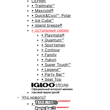
СЕРИИ:
• Trailmate™
• Maxcold®
• Quick&Cool™, Polar
• Ice Cube™
• Island breeze®
» остальные серии
• Playmate®
• Quantum™
• Sportsman
• Contour
• Family
• Yukon
• Super Tough™
• Legend™
• Party Bar™
• Seat Top
Что нового?
•