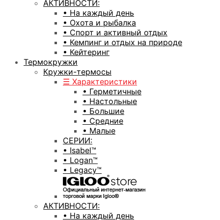
АКТИВНОСТИ:
• На каждый день
• Охота и рыбалка
• Спорт и активный отдых
• Кемпинг и отдых на природе
• Кейтеринг
Термокружки
Кружки-термосы
☰ Характеристики
• Герметичные
• Настольные
• Большие
• Средние
• Малые
СЕРИИ:
• Isabel™
• Logan™
• Legacy™
АКТИВНОСТИ:
• На каждый день