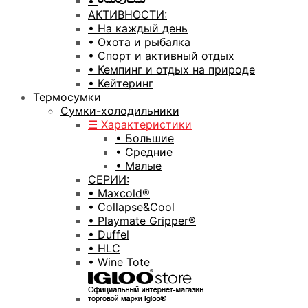
•
АКТИВНОСТИ:
• На каждый день
• Охота и рыбалка
• Спорт и активный отдых
• Кемпинг и отдых на природе
• Кейтеринг
Термосумки
Сумки-холодильники
☰ Характеристики
• Большие
• Средние
• Малые
СЕРИИ:
• Maxcold®
• Collapse&Cool
• Playmate Gripper®
• Duffel
• HLC
• Wine Tote