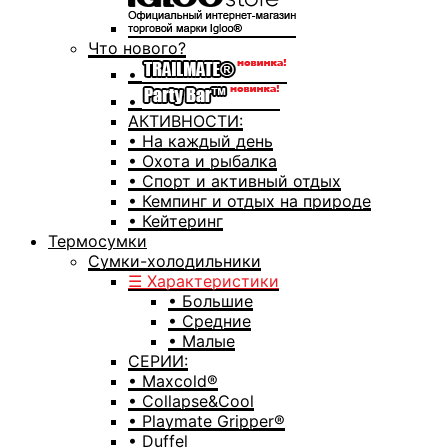
Что нового?
•
•
АКТИВНОСТИ:
• На каждый день
• Охота и рыбалка
• Спорт и активный отдых
• Кемпинг и отдых на природе
• Кейтеринг
Термосумки
Сумки-холодильники
☰ Характеристики
• Большие
• Средние
• Малые
СЕРИИ:
• Maxcold®
• Collapse&Cool
• Playmate Gripper®
• Duffel