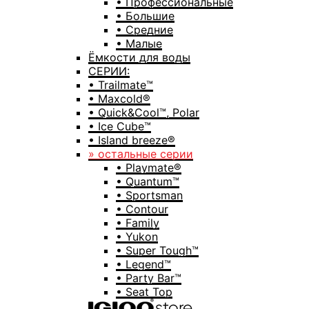
• Профессиональные
• Большие
• Средние
• Малые
Ёмкости для воды
СЕРИИ:
• Trailmate™
• Maxcold®
• Quick&Cool™, Polar
• Ice Cube™
• Island breeze®
» остальные серии
• Playmate®
• Quantum™
• Sportsman
• Contour
• Family
• Yukon
• Super Tough™
• Legend™
• Party Bar™
• Seat Top