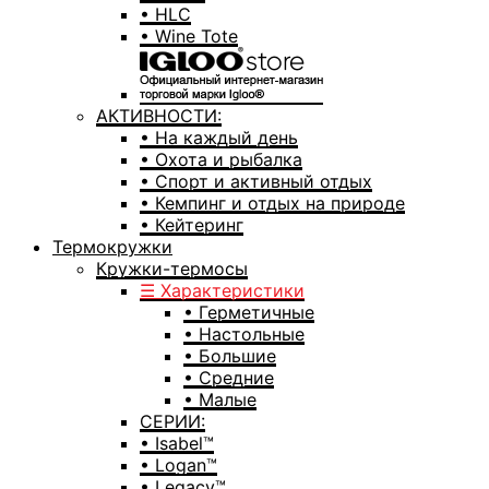
• HLC
• Wine Tote
АКТИВНОСТИ:
• На каждый день
• Охота и рыбалка
• Спорт и активный отдых
• Кемпинг и отдых на природе
• Кейтеринг
Термокружки
Кружки-термосы
☰ Характеристики
• Герметичные
• Настольные
• Большие
• Средние
• Малые
СЕРИИ:
• Isabel™
• Logan™
• Legacy™