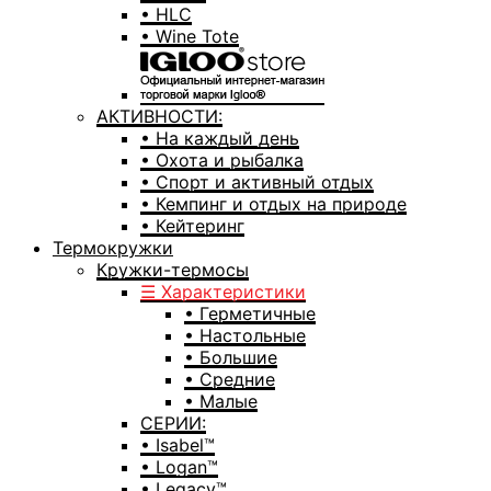
• HLC
• Wine Tote
АКТИВНОСТИ:
• На каждый день
• Охота и рыбалка
• Спорт и активный отдых
• Кемпинг и отдых на природе
• Кейтеринг
Термокружки
Кружки-термосы
☰ Характеристики
• Герметичные
• Настольные
• Большие
• Средние
• Малые
СЕРИИ:
• Isabel™
• Logan™
• Legacy™