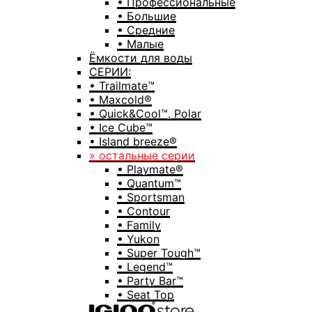
• Профессиональные
• Большие
• Средние
• Малые
Ёмкости для воды
СЕРИИ:
• Trailmate™
• Maxcold®
• Quick&Cool™, Polar
• Ice Cube™
• Island breeze®
» остальные серии
• Playmate®
• Quantum™
• Sportsman
• Contour
• Family
• Yukon
• Super Tough™
• Legend™
• Party Bar™
• Seat Top