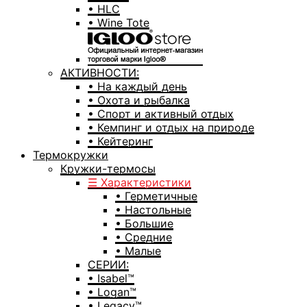
• HLC
• Wine Tote
АКТИВНОСТИ:
• На каждый день
• Охота и рыбалка
• Спорт и активный отдых
• Кемпинг и отдых на природе
• Кейтеринг
Термокружки
Кружки-термосы
☰ Характеристики
• Герметичные
• Настольные
• Большие
• Средние
• Малые
СЕРИИ:
• Isabel™
• Logan™
• Legacy™