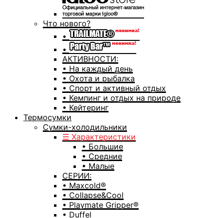
Что нового?
•
•
АКТИВНОСТИ:
• На каждый день
• Охота и рыбалка
• Спорт и активный отдых
• Кемпинг и отдых на природе
• Кейтеринг
Термосумки
Сумки-холодильники
☰ Характеристики
• Большие
• Средние
• Малые
СЕРИИ:
• Maxcold®
• Collapse&Cool
• Playmate Gripper®
• Duffel