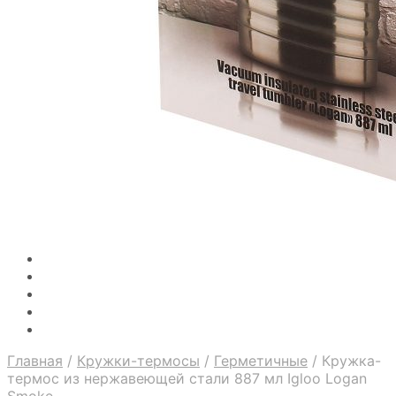
Главная
/
Кружки-термосы
/
Герметичные
/
Кружка-
термос из нержавеющей стали 887 мл Igloo Logan