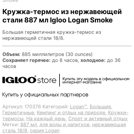
Smoke
Кружка-термос из нержавеющей
стали 887 мл Igloo Logan Smoke
Большая герметичная кружка-термос из
нержавеющей стали 18/8.
Объем:
885 миллилитров (30 ounces)
Сохраняет горячее:
до 8 часов,
холодное:
до 36
часов
Артикул:
170376
Категорий:
Logan™
,
Большие
,
Герметичные
,
Кемпинг и отдых на природе
,
Кружки-
термосы
,
На каждый день
,
Спорт и активный отдых
Метки:
887 мл
,
для воды и напитков
,
нержавеющая
сталь 18/8
,
серия Logan