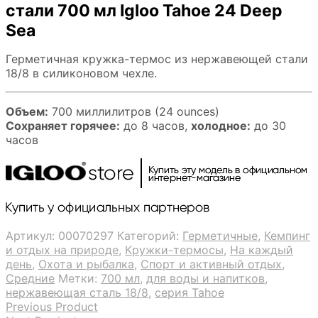
стали 700 мл Igloo Tahoe 24 Deep
Sea
Герметичная кружка-термос из нержавеющей стали
18/8 в силиконовом чехле.
Объем:
700 миллилитров (24 ounces)
Сохраняет горячее:
до 8 часов,
холодное:
до 30
часов
Артикул:
00070297
Категорий:
Герметичные
,
Кемпинг
и отдых на природе
,
Кружки-термосы
,
На каждый
день
,
Охота и рыбалка
,
Спорт и активный отдых
,
Средние
Метки:
700 мл
,
для воды и напитков
,
нержавеющая сталь 18/8
,
серия Tahoe
Previous Product