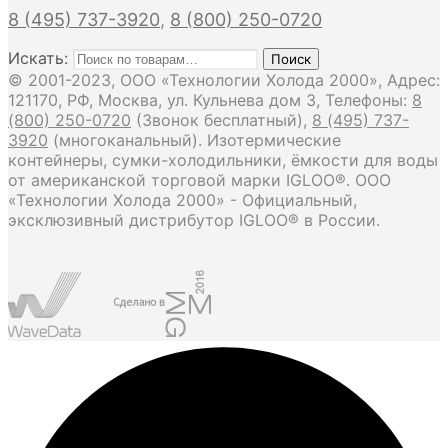
8 (495) 737-3920
,
8 (800) 250-0720
Искать:
Поиск
© 2001-2023, ООО «Технологии Холода 2000», Адрес:
121170, РФ, Москва, ул. Кульнева дом 3, Телефоны:
8
(800) 250-0720
(Звонок бесплатный),
8 (495) 737-
3920
(многоканальный). Изотермические
контейнеры, сумки-холодильники, ёмкости для воды
от американской торговой марки IGLOO®. ООО
«Технологии Холода 2000» - Официальный,
эксклюзивный дистрибутор IGLOO® в России.