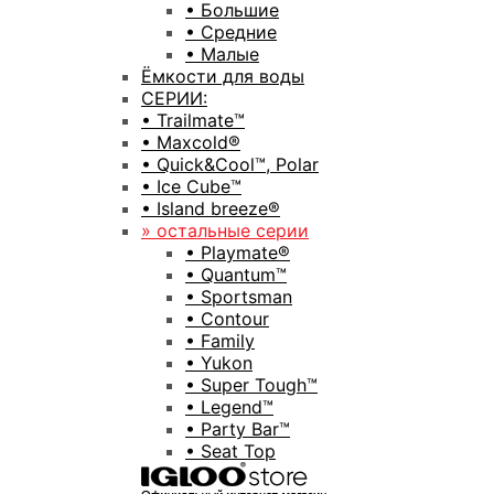
• Большие
• Средние
• Малые
Ёмкости для воды
СЕРИИ:
• Trailmate™
• Maxcold®
• Quick&Cool™, Polar
• Ice Cube™
• Island breeze®
» остальные серии
• Playmate®
• Quantum™
• Sportsman
• Contour
• Family
• Yukon
• Super Tough™
• Legend™
• Party Bar™
• Seat Top