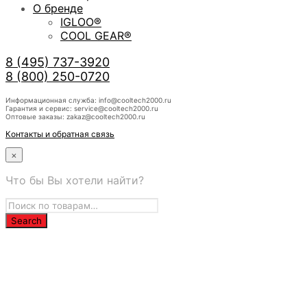
О бренде
IGLOO®
COOL GEAR®
8 (495) 737-3920
8 (800) 250-0720
Информационная служба: info@cooltech2000.ru
Гарантия и сервис: service@cooltech2000.ru
Оптовые заказы: zakaz@cooltech2000.ru
Контакты и обратная связь
×
Что бы Вы хотели найти?