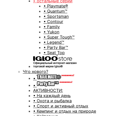
» остальные серии
• Playmate®
• Quantum™
• Sportsman
• Contour
• Family
• Yukon
• Super Tough™
• Legend™
• Party Bar™
• Seat Top
Что нового?
•
•
АКТИВНОСТИ:
• На каждый день
• Охота и рыбалка
• Спорт и активный отдых
• Кемпинг и отдых на природе