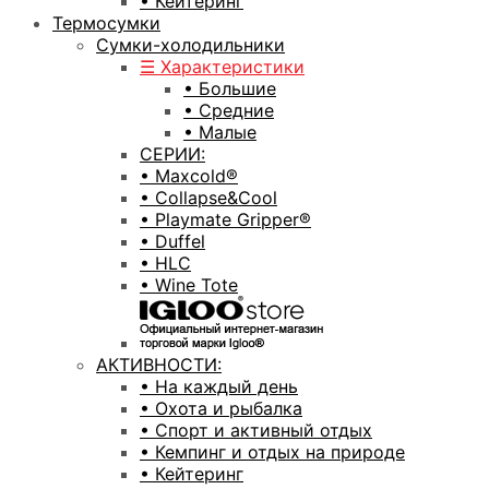
• Кейтеринг
Термосумки
Сумки-холодильники
☰ Характеристики
• Большие
• Средние
• Малые
СЕРИИ:
• Maxcold®
• Collapse&Cool
• Playmate Gripper®
• Duffel
• HLC
• Wine Tote
АКТИВНОСТИ:
• На каждый день
• Охота и рыбалка
• Спорт и активный отдых
• Кемпинг и отдых на природе
• Кейтеринг