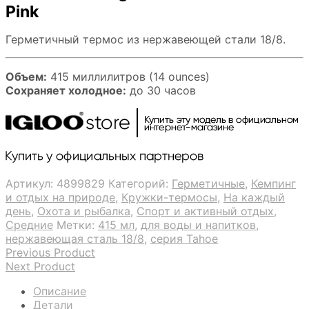
Pink
Герметичный термос из нержавеющей стали 18/8.
Объем:
415 миллилитров (14 ounces)
Сохраняет холодное:
до 30 часов
Артикул:
4899829
Категорий:
Герметичные
,
Кемпинг
и отдых на природе
,
Кружки-термосы
,
На каждый
день
,
Охота и рыбалка
,
Спорт и активный отдых
,
Средние
Метки:
415 мл
,
для воды и напитков
,
нержавеющая сталь 18/8
,
серия Tahoe
Previous Product
Next Product
Описание
Детали