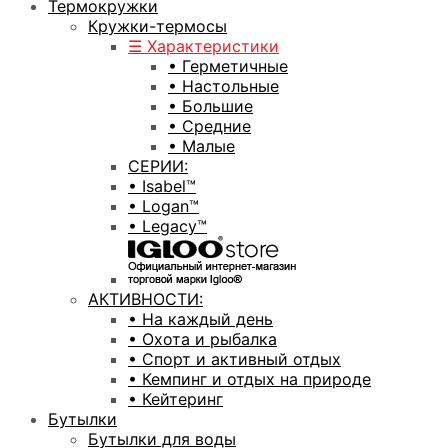
Термокружки
Кружки-термосы
☰ Характеристики
• Герметичные
• Настольные
• Большие
• Средние
• Малые
СЕРИИ:
• Isabel™
• Logan™
• Legacy™
АКТИВНОСТИ:
• На каждый день
• Охота и рыбалка
• Спорт и активный отдых
• Кемпинг и отдых на природе
• Кейтеринг
Бутылки
Бутылки для воды