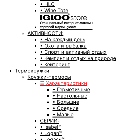
• HLC
• Wine Tote
АКТИВНОСТИ:
• На каждый день
• Охота и рыбалка
• Спорт и активный отдых
• Кемпинг и отдых на природе
• Кейтеринг
Термокружки
Кружки-термосы
☰ Характеристики
• Герметичные
• Настольные
• Большие
• Средние
• Малые
СЕРИИ:
• Isabel™
• Logan™
• Legacy™