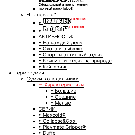
Что нового?
•
•
АКТИВНОСТИ:
• На каждый день
• Охота и рыбалка
• Спорт и активный отдых
• Кемпинг и отдых на природе
• Кейтеринг
Термосумки
Сумки-холодильники
☰ Характеристики
• Большие
• Средние
• Малые
СЕРИИ:
• Maxcold®
• Collapse&Cool
• Playmate Gripper®
• Duffel