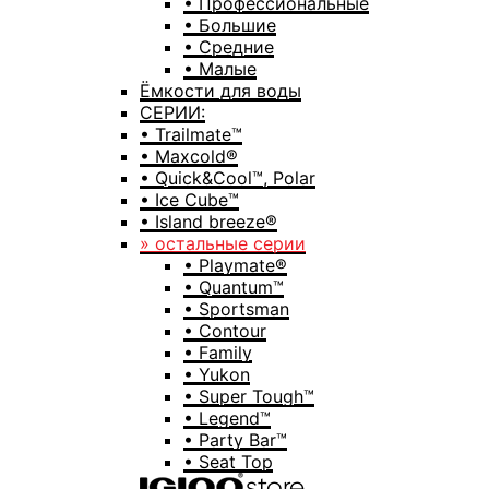
• Профессиональные
• Большие
• Средние
• Малые
Ёмкости для воды
СЕРИИ:
• Trailmate™
• Maxcold®
• Quick&Cool™, Polar
• Ice Cube™
• Island breeze®
» остальные серии
• Playmate®
• Quantum™
• Sportsman
• Contour
• Family
• Yukon
• Super Tough™
• Legend™
• Party Bar™
• Seat Top