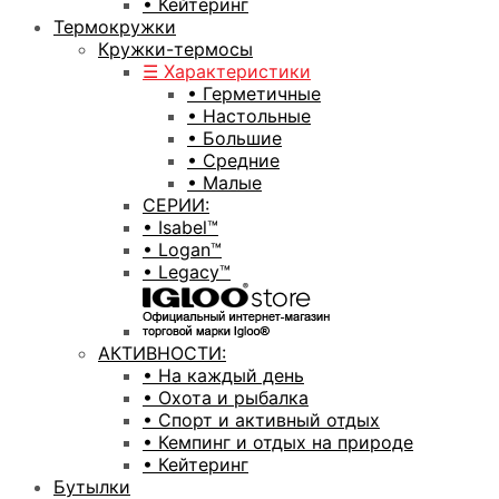
• Кейтеринг
Термокружки
Кружки-термосы
☰ Характеристики
• Герметичные
• Настольные
• Большие
• Средние
• Малые
СЕРИИ:
• Isabel™
• Logan™
• Legacy™
АКТИВНОСТИ:
• На каждый день
• Охота и рыбалка
• Спорт и активный отдых
• Кемпинг и отдых на природе
• Кейтеринг
Бутылки