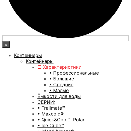
×
Контейнеры
Контейнеры
☰ Характеристики
• Профессиональные
• Большие
• Средние
• Малые
Ёмкости для воды
СЕРИИ:
• Trailmate™
• Maxcold®
• Quick&Cool™, Polar
• Ice Cube™