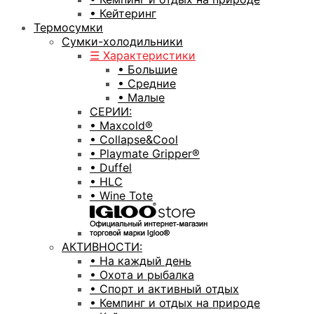
• Кейтеринг
Термосумки
Сумки-холодильники
☰ Характеристики
• Большие
• Средние
• Малые
СЕРИИ:
• Maxcold®
• Collapse&Cool
• Playmate Gripper®
• Duffel
• HLC
• Wine Tote
АКТИВНОСТИ:
• На каждый день
• Охота и рыбалка
• Спорт и активный отдых
• Кемпинг и отдых на природе