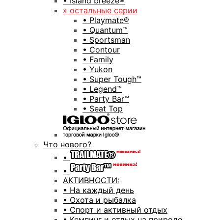
• Island breeze®
» остальные серии
• Playmate®
• Quantum™
• Sportsman
• Contour
• Family
• Yukon
• Super Tough™
• Legend™
• Party Bar™
• Seat Top
Что нового?
•
•
АКТИВНОСТИ:
• На каждый день
• Охота и рыбалка
• Спорт и активный отдых
• Кемпинг и отдых на природе