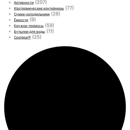
(207)
Активности
(77)
Изотермические контейнеры
(26)
Сумки-холодильники
(9)
Ёмкости
(59)
Кружки-термосы
(11)
Бутылки для воды
(25)
Coolgear®